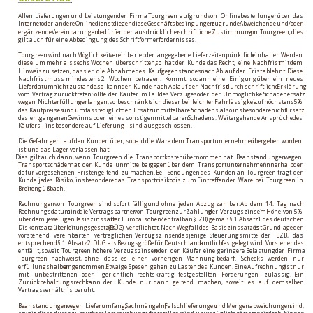
Allen
Lieferungen
und
Leistungen
der
Firma
Tourgreen
aufgrund
von
Onlinebestellungen
über
das 
Internet
oder
andere
Onlinedienste
liegen
diese
Geschäftsbedingungen
zugrunde.
Abweichende
und/oder 
ergänzende
Vereinbarungen
bedürfen
der
ausdrücklichen
schriftlichen
Zustimmung
von
Tourgreen;
dies 
gilt auch für eine Abbedingung des Schriftformerfordernisses. 
Tourgreen
wird
nach
Möglichkeit
vereinbarte
oder
angegebene
Lieferzeiten
pünktlich
einhalten.
Werden 
diese
um
mehr
als
sechs
Wochen
überschritten,
so
hat
der
Kunde
das
Recht,
eine
Nachfrist
mit
dem 
Hinweis
zu
setzen,
dass
er
die
Abnahme
des
Kaufgegenstandes
nach
Ablauf
der
Frist
ablehnt.
Diese 
Nachfrist
muss
mindestens
2
Wochen
betragen.
Kommt
sodann
eine
Einigung
über
ein
neues 
Lieferdatum
nicht
zustande,
so
kann
der
Kunde
nach
Ablauf
der
Nachfrist
durch
schriftliche
Erklärung 
vom
Vertrag
zurücktreten.
Sollte
der
Käufer
im
Fall
des
Verzuges
oder
der
Unmöglichkeit
Schadenersatz 
wegen
Nichterfüllung
verlangen,
so
beschränkt
sich
dieser
bei
leichter
Fahrlässigkeit
auf
höchstens
5% 
des
Kaufpreises
und
umfasst
lediglich
den
Ersatz
unmittelbaren
Schadens,
also
insbesondere
nicht
Ersatz 
des
entgangenen
Gewinns
oder
eines
sonstigen
mittelbaren
Schadens.
Weitergehende
Ansprüche
des 
Käufers - insbesondere auf Lieferung - sind ausgeschlossen. 
Die
Gefahr
geht
auf
den
Kunden
über,
sobald
die
Ware
dem
Transportunternehmer
übergeben
worden 
ist und das Lager verlassen hat.
Dies
gilt
auch
dann,
wenn
Tourgreen
die
Transportkosten
übernommen
hat.
Beanstandungen
wegen 
Transportschäden
hat
der
Kunde
unmittelbar
gegenüber
dem
Transportunternehmen
innerhalb
der 
dafür
vorgesehenen
Fristen
geltend
zu
machen.
Bei
Sendungen
des
Kunden
an
Tourgreen
trägt
der 
Kunde
jedes
Risiko,
insbesondere
das
Transportrisiko,
bis
zum
Eintreffen
der
Ware
bei
Tourgreen
in 
Breitengüßbach. 
Rechnungen
von
Tourgreen
sind
sofort
fällig
und
ohne
jeden
Abzug
zahlbar.
Ab
dem
14.
Tag
nach 
Rechnungsdatum
sind
die
Vertragspartner
von
Tourgreen
zur
Zahlung
der
Verzugszinsen
in
Höhe
von
5% 
über
dem
jeweiligen
Basiszinssatz
der
Europäischen
Zentralbank
(EZB)
gemäß
§
1
Absatz
1
des
deutschen 
Diskontsatzüberleitungsgesetzes
(DÜG)
verpflichtet.
Nach
Wegfall
des
Basiszinssatzes
ist
Grundlage
der 
vorstehend
vereinbarten
vertraglichen
Verzugszinsen
dasjenige
Steuerungsmittel
der
EZB,
das 
entsprechend
§
1
Absatz
2
DÜG
als
Bezugsgröße
für
Deutschland
amtlich
festgelegt
wird.
Vorstehendes 
entfällt,
soweit
Tourgreen
höhere
Verzugszinsen
oder
der
Käufer
eine
geringere
Belastung
der
Firma 
Tourgreen
nachweist,
ohne
dass
es
einer
vorherigen
Mahnung
bedarf.
Schecks
werden
nur 
erfüllungshalber
angenommen.
Etwaige
Spesen
gehen
zu
Lasten
des
Kunden.
Eine
Aufrechnung
ist
nur 
mit
unbestrittenen
oder
gerichtlich
rechtskräftig
festgestellten
Forderungen
zulässig.
Ein 
Zurückbehaltungsrecht
kann
der
Kunde
nur
dann
geltend
machen,
soweit
es
auf
demselben 
Vertragsverhältnis beruht. 
Beanstandungen
wegen
Lieferumfang,
Sachmängeln,
Falschlieferungen
und
Mengenabweichungen
sind, 