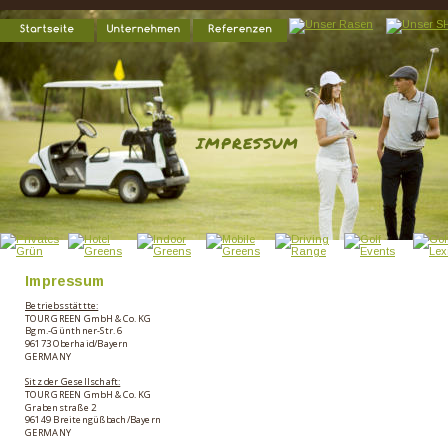
IMPRESSUM
Impressum
Betriebsstättte:
TOUR GREEN GmbH & Co. KG 
Bgm.-Günthner-Str. 6
96173 Oberhaid/Bayern
GERMANY
Sitz der Gesellschaft:
TOUR GREEN GmbH & Co. KG 
Grabenstraße 2
96149 Breitengüßbach/Bayern
GERMANY