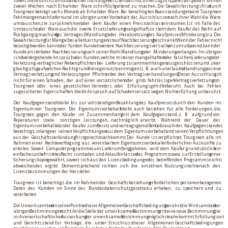
soweit
diese
durch
zumutbare
Untersuchungen
feststellbar
sind,
unverzüglich,
spätestens
jedoch
binnen 
zweier
Wochen
nach
Erhalt
der
Ware
schriftlich
geltend
zu
machen.
Die
Gewährleistungsfrist
durch 
Tourgreen
beträgt
sechs
Monate
ab
Erhalt
der
Ware.
Bei
berechtigten
Beanstandungen
wird
Tourgreen 
Fehlmengen
nachliefern
und
im
übrigen
unter
Vorbehalt
des
Ausschlusses
nach
ihrer
Wahl
die
Ware 
umtauschen,
sie
zurücknehmen
oder
dem
Käufer
einen
Preisnachlass
einräumen.
Ist
im
Falle
des 
Umtausches
der
Ware
auch
die
zweite
Ersatzlieferung
mangelhaft,
so
steht
dem
Käufer
das
Recht
auf 
Rückgängigmachung
des
Vertrages
(Wandlung)
oder
Herabsetzung
des
Kaufpreises
(Minderung)
zu.
Die 
Gewährleistung
für
Mängel
bei
allen
Leistungen
ist
auf
Nachbesserung
beschränkt.
Wenn
der
Fehler
nicht 
beseitigt
werden
kann
oder
für
den
Kunden
weitere
Nachbesserungsversuche
unzumutbar
sind,
kann
der 
Kunde
anstelle
der
Nachbesserung
nach
seiner
Wahl
Wandlung
oder
Minderung
verlangen.
Im
übrigen 
sind
weitergehende
Ansprüche
des
Kunden,
welche
mit
einer
mangelhaften
oder
falschen
Lieferung
oder 
Verletzung
vertraglicher
Nebenpflichten
bei
Lieferung
zusammenhängen,
ausgeschlossen,
und
zwar 
gleichgültig,
auf
welchen
Rechtsgrund
diese
gestützt
sein
mögen
(z.
B.
auch
unerlaubte
Handlung,
positive 
Vertragsverletzung
und
Verletzung
von
Pflichten
bei
den
Vertragsverhandlungen).
Dieser
Ausschluss
gilt 
nicht
für
einen
Schaden,
der
auf
einer
vorsätzlichen
oder
grob
fahrlässigen
Vertragsverletzung
von 
Tourgreen
oder
eines
gesetzlichen
Vertreters
oder
Erfüllungsgehilfen
beruht.
Auch
bei
Fehlen 
zugesicherter Eigenschaften bleibt Anspruch auf Schadensersatz wegen Nichterfüllung unberührt. 
Der
Kaufgegenstand
bleibt
bis
zur
vollständigen
Bezahlung
des
Kaufpreises
durch
den
Kunden
im 
Eigentum
von
Tourgreen.
Der
Eigentumsvorbehalt
bleibt
auch
bestehen
für
alle
Forderungen,
die 
Tourgreen
gegen
den
Käufer
im
Zusammenhang
mit
dem
Kaufgegenstand,
z.
B.
aufgrund
von 
Reparaturen
sowie
sonstigen
Leistungen,
nachträglich
erwirbt.
Während
der
Dauer
des 
Eigentumsvorbehaltes
ist
der
Käufer
zum
Besitz
und
vertragsgemäßen
Gebrauch
des
Kaufgegenstandes 
berechtigt,
solange
er
seinen
Verpflichtungen
aus
dem
Eigentumsvorbehalt
und
seinen
Verpflichtungen 
aus
der
Geschäftsverbindung
fristgerecht
nachkommt.
Der
Kunde
ist
verpflichtet,
Tourgreen
alle
im 
Rahmen
einer
Rechteverfolgung
aus
vereinbartem
Eigentumsvorbehalt
erforderlichen
Auskünfte
zu 
erteilen.
Soweit
Computerprogramme
zum
Lieferumfang
gehören,
wird
dem
Käufer
grundsätzlich
ein 
einfaches
unbefristetes
Recht
zum
laden
und
Ablaufenlassen
des
Programms
sowie
zur
Erstellung
einer 
Sicherungskopie
gewährt,
soweit
sich
aus
den
Lizenzbedingungen
des
betreffenden
Programms
nichts 
abweichendes
ergibt.
Dementsprechend
richten
sich
die
einzelnen
Nutzungsrechte
nach
den 
Lizenzbestimmungen der Hersteller. 
Tourgreen
ist
berechtigt,
die
im
Rahmen
der
Geschäftsbeziehung
erforderlichen
personenbezogenen 
Daten
des
Kunden
im
Sinne
des
Bundesdatenschutzgesetzes
zu
erheben,
zu
speichern
und
zu 
verarbeiten. 
Die
Unwirksamkeit
einzelner
Punkte
dieser
Allgemeinen
Geschäftsbedingung
berührt
die
Wirksamkeit
der 
übrigen
Bestimmungen
nicht.
An
die
Stelle
der
unwirksamen
Bestimmung
tritt
eine
neue
Bestimmung,
die 
in
ihrer
wirtschaftlichen
Auswirkung
der
unwirksamen
Bestimmung
möglichst
nahe
kommt.
Erfüllungsort 
und
Gerichtsstand
für
Verträge,
die
unter
Einschluss
dieser
Allgemeinen
Geschäftsbedingungen 