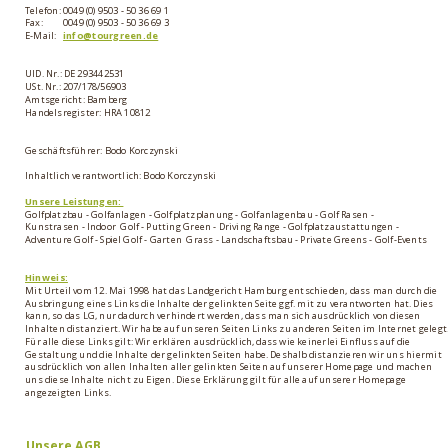
Telefon: 
0049 (0) 9503 - 50 36 69 1
Fax: 
0049 (0) 9503 - 50 36 69 3
E-Mail:
info@tourgreen.de
UID. Nr.: DE 293442531
USt. Nr.: 207/178/56903
Amtsgericht: Bamberg
Handelsregister: HRA 10812
Geschäftsführer: Bodo Korczynski
Inhaltlich verantwortlich: Bodo Korczynski
Unsere Leistungen: 
Golfplatzbau - Golfanlagen - Golfplatzplanung - Golfanlagenbau - Golf Rasen - 
Kunstrasen - Indoor  Golf - Putting Green - Driving Range - Golfplatzaustattungen - 
Adventure Golf - Spiel Golf - Garten  Grass - Landschaftsbau - Private Greens - Golf-Events
Hinweis:
Mit Urteil vom 12. Mai 1998 hat das Landgericht Hamburg entschieden, dass man durch die 
Ausbringung eines Links die Inhalte der gelinkten Seite ggf. mit zu verantworten hat. Dies 
kann, so das LG, nur dadurch verhindert werden, dass man sich ausdrücklich von diesen 
Inhalten distanziert. Wir habe auf unseren Seiten Links zu anderen Seiten im Internet gelegt.
Für alle diese Links gilt: Wir erklären ausdrücklich, dass wie keinerlei Einfluss auf die 
Gestaltung und die Inhalte der gelinkten Seiten habe. Deshalb distanzieren wir uns hiermit 
ausdrücklich von allen Inhalten aller gelinkten Seiten auf unserer Homepage und machen 
uns diese Inhalte nicht zu Eigen. Diese Erklärung gilt für alle auf unserer Homepage 
angezeigten Links.
Unsere AGB